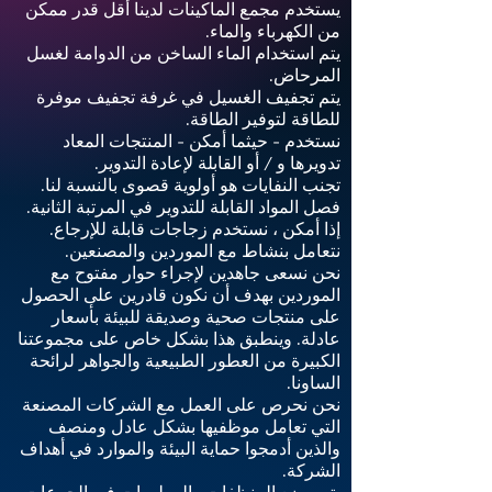
يستخدم مجمع الماكينات لدينا أقل قدر ممكن
من الكهرباء والماء.
يتم استخدام الماء الساخن من الدوامة لغسل
المرحاض.
يتم تجفيف الغسيل في غرفة تجفيف موفرة
للطاقة لتوفير الطاقة.
نستخدم - حيثما أمكن - المنتجات المعاد
تدويرها و / أو القابلة لإعادة التدوير.
تجنب النفايات هو أولوية قصوى بالنسبة لنا.
فصل المواد القابلة للتدوير في المرتبة الثانية.
إذا أمكن ، نستخدم زجاجات قابلة للإرجاع.
نتعامل بنشاط مع الموردين والمصنعين.
نحن نسعى جاهدين لإجراء حوار مفتوح مع
الموردين بهدف أن نكون قادرين على الحصول
على منتجات صحية وصديقة للبيئة بأسعار
عادلة. وينطبق هذا بشكل خاص على مجموعتنا
الكبيرة من العطور الطبيعية والجواهر لرائحة
الساونا.
نحن نحرص على العمل مع الشركات المصنعة
التي تعامل موظفيها بشكل عادل ومنصف
والذين أدمجوا حماية البيئة والموارد في أهداف
الشركة.
يتم وضع المنظفات والمطهرات في الجرعات