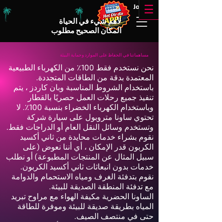
!!
Jobs
☰
لأهم شيء في الحياة
المكان الصحيح مطلوب
مساهماتنا في الحفاظ على الموارد وحماية البيئة
نحن نستخدم فقط 100٪ من الكهرباء الطبيعية
المعتمدة بدقة من الطاقات المتجددة.
باستخدام الشروط المناسبة وبان كاردز ، يتم
تنفيذ جميع رحلات العمل حصريًا بالقطار
وباستخدام الكهرباء الخضراء بنسبة 100٪. لا
تحتوي ساونا متروبول على سيارة شركة
وتستخدم وسائل النقل العام أو الدراجات فقط.
نقوم بشراء خدمات محايدة من ثاني أكسيد
الكربون قدر الإمكان ، أي أننا نعوض (على
سبيل المثال عن المنتجات المطبوعة) أو نطلب
خدمات بدون انبعاثات ثاني أكسيد الكربون.
نقوم بتدفئة الغرف ومياه الاستحمام والدوامة
مع تدفئة المنطقة الصديقة للبيئة.
الساونا الحضرية مكيفة الهواء مع مراوح تبريد
المياه بطريقة صديقة للبيئة وموفرة للطاقة
حتى في منتصف الصيف.