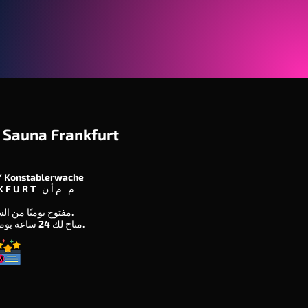
 Sauna Frankfurt
/ Konstablerwache
60313 &نبسب; F R A N K F U R T م م أ ن
مفتوح يوميًا من الساعة 12 ظهرًا حتى 7 صباحًا.
متاح لك 24 ساعة يوميًا في عطلات نهاية الأسبوع.