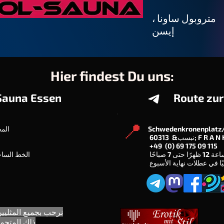
متروبول ساونا ،
إيسن
Hier findest Du uns:
Sauna Essen
Route zur
📍
Schwedenkronenplatz
Maxstraße 62 / المحطة الرئيسية
+49 (0) 69 175 09 115
الخط الساخن للتدليك: 0201 - 76 504 407
نرحب بجميع المثليين
ذلك المتحو