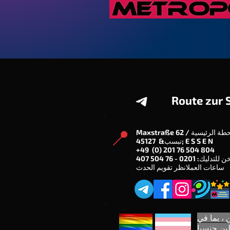
Route zur 
📍
45127 &نبسب; E S S E N
+49 (0) 201 76 504 804
ساعات العمل
انظر تقويم الحدث
 ، بما في
لين جنسيا