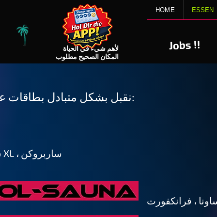
HOME
ESSEN
!!
Jobs
لأهم شيء في الحياة
المكان الصحيح مطلوب
نقبل بشكل متبادل بطاقات عملائنا (5 أو 6 أو 10 بطاقات):
ساونا XL ، ساربروكن
اونا ، فرانكفورت