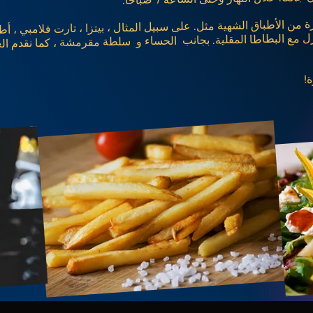
من الأطباق الشهية مثل. على سبيل المثال ، بيتزا ، تارت فلامبي ، أطباق
 مع البطاطا المقلية. بجانب
الحساء و
سلطة مقرمشة ، كما نقدم العدي
ة!